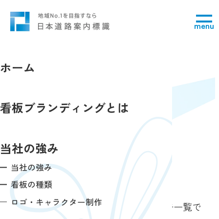
menu
ホーム
空き看板検索
看板ブランディングとは
search
当社の強み
当社の強み
伊勢崎市の看板一覧
看板の種類
ロゴ・キャラクター制作
選択いただいた地域の看板・屋外広告一覧で