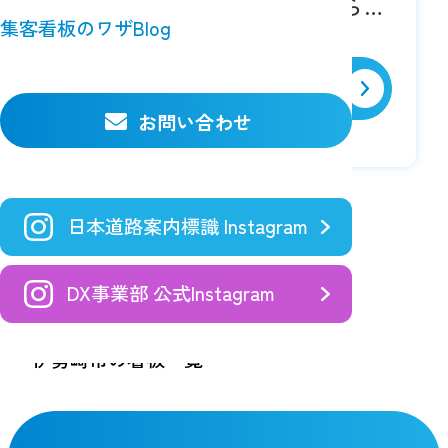
い、交通量常時多い！遠方からの
集客看板のワザBlog
視認性大！玉村町方面へのPRに最
適！
詳細を見る
お問い合わせ
日本道路案内標識 Instagram
DX事業部 公式Instagram
TOP
空き看板検索
伊勢崎市の看板一覧