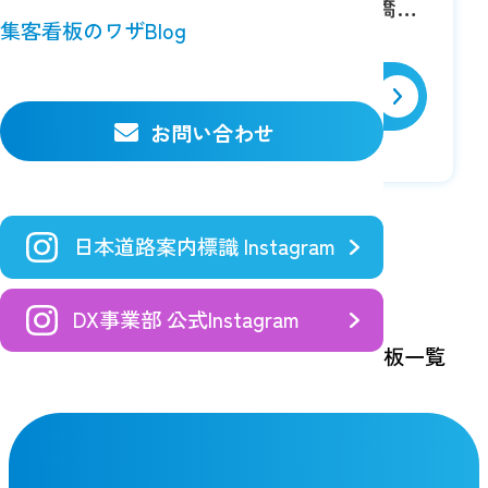
交通量常時多い。 『揖斐大橋
集客看板のワザBlog
西』交差点 手前190ｍ 笠松町
方面のＰＲに最適！
詳細を見る
お問い合わせ
日本道路案内標識 Instagram
DX事業部 公式Instagram
TOP
空き看板検索
大垣市の看板一覧